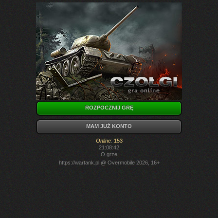
ROZPOCZNIJ GRĘ
MAM JUŻ KONTO
Online
:
153
21:08:42
O grze
https://wartank.pl
@ Overmobile 2026, 16+