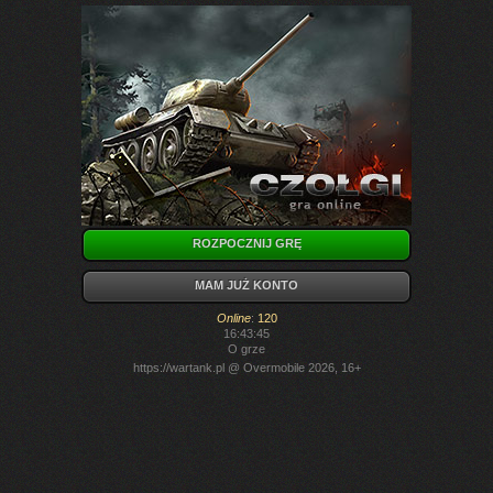
ROZPOCZNIJ GRĘ
MAM JUŻ KONTO
Online
:
120
16:43:45
O grze
https://wartank.pl
@ Overmobile 2026, 16+