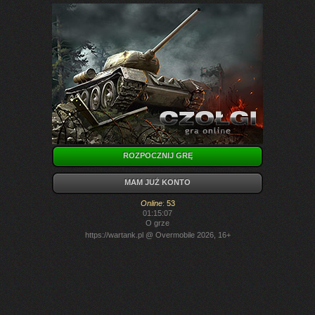
ROZPOCZNIJ GRĘ
MAM JUŻ KONTO
Online
:
53
01:15:07
O grze
https://wartank.pl
@ Overmobile 2026, 16+